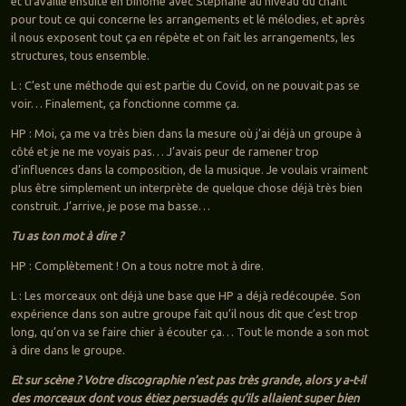
et travaille ensuite en binôme avec Stéphane au niveau du chant
pour tout ce qui concerne les arrangements et lé mélodies, et après
il nous exposent tout ça en répète et on fait les arrangements, les
structures, tous ensemble.
L : C’est une méthode qui est partie du Covid, on ne pouvait pas se
voir… Finalement, ça fonctionne comme ça.
HP : Moi, ça me va très bien dans la mesure où j’ai déjà un groupe à
côté et je ne me voyais pas… J’avais peur de ramener trop
d’influences dans la composition, de la musique. Je voulais vraiment
plus être simplement un interprète de quelque chose déjà très bien
construit. J’arrive, je pose ma basse…
Tu as ton mot à dire ?
HP : Complètement ! On a tous notre mot à dire.
L : Les morceaux ont déjà une base que HP a déjà redécoupée. Son
expérience dans son autre groupe fait qu’il nous dit que c’est trop
long, qu’on va se faire chier à écouter ça… Tout le monde a son mot
à dire dans le groupe.
Et sur scène ? Votre discographie n’est pas très grande, alors y a-t-il
des morceaux dont vous étiez persuadés qu’ils allaient super bien