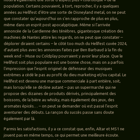
population. Certains pouvaient, à tort, reprocher, il y a quelques
années au Hellfest d’être une sorte de Disneyland metal, on ne peut
que constater qu’aujourd’hui on s’en rapproche de plus en plus,
même dans un esprit post apocalyptique. Même si l’arrivée
annoncée de la Gardienne des ténèbres, gigantesque création des
machines de Nantes attire les regards, on ne peut que constater –
déplorer diraient certains – le côté too much du Hellfest cuvée 2024,
d’autant plus avec les annonces faites par Ben Barbaud à la fin du
week end – Muse ou Coldplay pourraient y avoir leur place. Que le
Hellfest soit plus populaire est une bonne chose, mais on a parfois
l’impression que l’esprit originel de défenseur des musiques
extrêmes a cédé le pas au profit du dieu marketing et/ou capital. Le
Hellfest est devenu une marque commerciale à part entière, soit,
mais lorsqu’elle se décline autant – pas un supermarché qui ne
propose des dizaines de produits dérivés, principalement des
boissons, de la bière au whisky, mais également des jeux, des
aromates épicés… – on peut se demander où est passé l’esprit
aventurier des débuts. La rançon du succès passe sans doute
également par là.
Parmis les satisfactions, il y a ce constat que, enfin, Altar et MS1 ne
jouent pas en même temps, ce qui permet une meilleure écoute.