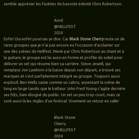
semble apprécier les facéties du bassiste édenté Chris Robertson.
Anvil
@HELLFEST
2024
Enfin! Oui enfin! pourrais-je dire. Car
Black Stone Cherry
reste un de
rares groupes que je n’ai pas encore eu l’occasion d’acclamer sur
une des scènes du Hellfest. Mené par Chris Robertson au chant et à
la guitare, le groupe est lui aussi en forme et profite du soleil pour
délivrer un set qui résume bien sa carrière. Steve Jewell, qui
remplace Jon Lawhorn à la basse depuis son départ, a trouvé ses
marques et s’est parfaitement intégré au groupe. Toujours aussi
explosif, Ben Wells saute comme un cabris, arpentant la scène de
long en large tandis que le batteur John Fred Young s’agite derrière
ses fûts, bien éloigné du public. Un set un peu trop court, mais ce
sont aussi là les règles d’un festival. Vivement un retour en salle!
Black Stone
Cherry
@HELLFEST
2024