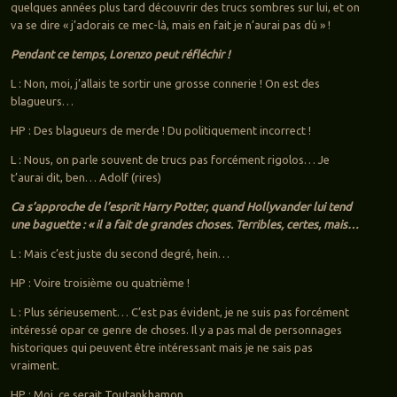
quelques années plus tard découvrir des trucs sombres sur lui, et on
va se dire « j’adorais ce mec-là, mais en fait je n’aurai pas dû » !
Pendant ce temps, Lorenzo peut réfléchir !
L : Non, moi, j’allais te sortir une grosse connerie ! On est des
blagueurs…
HP : Des blagueurs de merde ! Du politiquement incorrect !
L : Nous, on parle souvent de trucs pas forcément rigolos… Je
t’aurai dit, ben… Adolf (rires)
Ca s’approche de l’esprit Harry Potter, quand Hollyvander lui tend
une baguette : « il a fait de grandes choses. Terribles, certes, mais…
L : Mais c’est juste du second degré, hein…
HP : Voire troisième ou quatrième !
L : Plus sérieusement… C’est pas évident, je ne suis pas forcément
intéressé opar ce genre de choses. Il y a pas mal de personnages
historiques qui peuvent être intéressant mais je ne sais pas
vraiment.
HP : Moi, ce serait Toutankhamon.