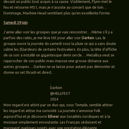
devant un public tout acquis à sa cause. Visiblement, Flynn met le
feu et retourne MS1, mais je n’assiste au concert que de loin…
Dommage, Machine Head semblant plus qu’en excellente forme.
Samedi 29 juin
J’aime aller voir les groupes que je vais rencontrer… Même s’il y a
parfois des ratés, je me lève tôt pour aller voir
Darken
. Las, le
groupe ouvre la journée du samedi sous la pluie ce qui a sans doute
calmé les (h)ardeurs de certains festivaliers. En plus, la tête d’affiche
de ce soir a installé un gigantesque demi cercle… Metallica veut se
rapprocher de son public mais impose une grosse distance aux
autres groupes… Darken ne se laisse pour autant pas démonter et
donne un set thrash et direct.
Darken
@HELLFEST
2024
Mon regard est attiré par un duo qui, sous Temple, semble attirer
les regard et attise ma curiosité. La journée s’annonce folk
aujourd’hui et je découvre
Eihwar
aux tonalités nordiques et à la
musique simplement envoutante. Les Français séduisent et
marquent quelques points avec une prestation élégante.