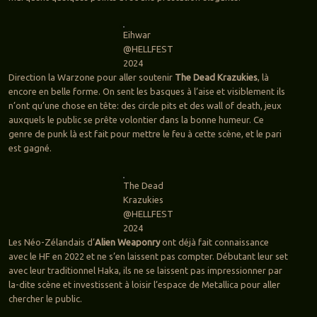
Eihwar
@HELLFEST
2024
Direction la Warzone pour aller soutenir
The Dead Krazukies
, là
encore en belle forme. On sent les basques à l’aise et visiblement ils
n’ont qu’une chose en tête: des circle pits et des wall of death, jeux
auxquels le public se prête volontier dans la bonne humeur. Ce
genre de punk là est fait pour mettre le feu à cette scène, et le pari
est gagné.
The Dead
Krazukies
@HELLFEST
2024
Les Néo-Zélandais d’
Alien Weaponry
ont déjà fait connaissance
avec le HF en 2022 et ne s’en laissent pas compter. Débutant leur set
avec leur traditionnel Haka, ils ne se laissent pas impressionner par
la-dite scène et investissent à loisir l’espace de Metallica pour aller
chercher le public.