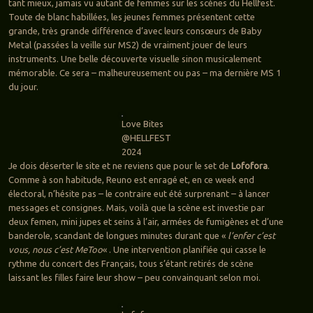
tant mieux, jamais vu autant de femmes sur les scènes du Hellfest.
Toute de blanc habillées, les jeunes femmes présentent cette
grande, très grande différence d’avec leurs consœurs de Baby
Metal (passées la veille sur MS2) de vraiment jouer de leurs
instruments. Une belle découverte visuelle sinon musicalement
mémorable. Ce sera – malheureusement ou pas – ma dernière MS 1
du jour.
Love Bites
@HELLFEST
2024
Je dois déserter le site et ne reviens que pour le set de
Lofofora
.
Comme à son habitude, Reuno est enragé et, en ce week end
électoral, n’hésite pas – le contraire eut été surprenant – à lancer
messages et consignes. Mais, voilà que la scène est investie par
deux femen, mini jupes et seins à l’air, armées de fumigènes et d’une
banderole, scandant de longues minutes durant que «
l’enfer c’est
vous, nous c’est MeToo
« . Une intervention planifiée qui casse le
rythme du concert des Français, tous s’étant retirés de scène
laissant les filles faire leur show – peu convainquant selon moi.