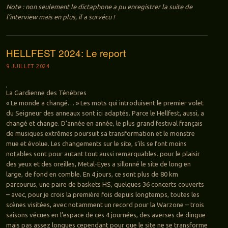
Note : non seulement le dictaphone a pu enregistrer la suite de
l’interview mais en plus, il a survécu !
HELLFEST 2024: Le report
9 JUILLET 2024
La Gardienne des Ténèbres
« Le monde a changé… » Les mots qui introduisent le premier volet
du Seigneur des anneaux sont ici adaptés. Parce le Hellfest, aussi, a
changé et change. D’année en année, le plus grand festival français
de musiques extrêmes poursuit sa transformation et le monstre
mue et évolue. Les changements sur le site, s’ils se font moins
notables sont pour autant tout aussi remarquables. pour le plaisir
des yeux et des oreilles, Metal-Eyes a sillonné le site de long en
large, de fond en comble. En 4 jours, ce sont plus de 80 km
parcourus, une paire de baskets HS, quelques 36 concerts couverts
– avec, pour je crois la première fois depuis longtemps, toutes les
scènes visitées, avec notamment un record pour la Warzone – trois
saisons vécues en l’espace de ces 4 journées, des averses de dingue
mais pas assez longues cependant pour que le site ne se transforme