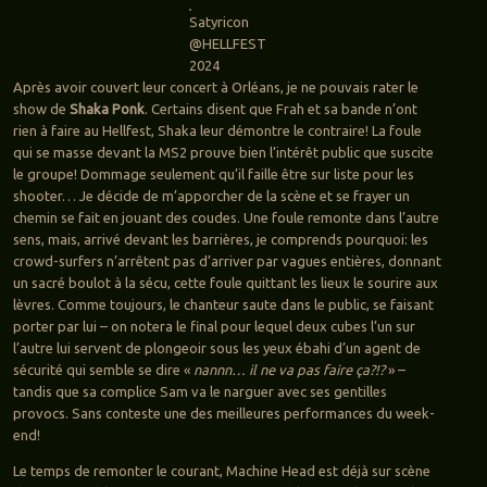
Satyricon
@HELLFEST
2024
Après avoir couvert leur concert à Orléans, je ne pouvais rater le
show de
Shaka Ponk
. Certains disent que Frah et sa bande n’ont
rien à faire au Hellfest, Shaka leur démontre le contraire! La foule
qui se masse devant la MS2 prouve bien l’intérêt public que suscite
le groupe! Dommage seulement qu’il faille être sur liste pour les
shooter… Je décide de m’apporcher de la scène et se frayer un
chemin se fait en jouant des coudes. Une foule remonte dans l’autre
sens, mais, arrivé devant les barrières, je comprends pourquoi: les
crowd-surfers n’arrêtent pas d’arriver par vagues entières, donnant
un sacré boulot à la sécu, cette foule quittant les lieux le sourire aux
lèvres. Comme toujours, le chanteur saute dans le public, se faisant
porter par lui – on notera le final pour lequel deux cubes l’un sur
l’autre lui servent de plongeoir sous les yeux ébahi d’un agent de
sécurité qui semble se dire «
nannn… il ne va pas faire ça?!?
» –
tandis que sa complice Sam va le narguer avec ses gentilles
provocs. Sans conteste une des meilleures performances du week-
end!
Le temps de remonter le courant, Machine Head est déjà sur scène