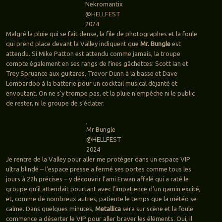
Nekromantix
@HELLFEST
2024
Malgré la pluie qui se fait dense, la file de photographes et la foule
qui prend place devant la Valley indiquent que
Mr. Bungle
est
attendu. Si Mike Patton est attendu comme jamais, la troupe
compte également en ses rangs de fines gâchettes: Scott Ian et
Trey Spruance aux guitares, Trevor Dunn à la basse et Dave
Lombardoo à la batterie pour un cocktail musical déjanté et
envoutant. On ne s’y trompe pas, et la pluie n’empêche ni le public
de rester, ni le groupe de s’éclater.
Mr Bungle
@HELLFEST
2024
Je rentre de la Valley pour aller me protéger dans un espace VIP
ultra blindé – l’espace presse a fermé ses portes comme tous les
jours à 22h précises – y découvrir l’ami Erwan affalé qui a raté le
groupe qu’il attendait pourtant avec l’impatience d’un gamin excité,
et, comme de nombreux autres, patiente le temps que la météo se
calme. Dans quelques minutes,
Metallica
sera sur scène et la foule
commence a déserter le VIP pour aller braver les éléments. Oui, il