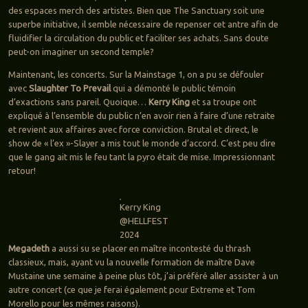
des espaces merch des artistes. Bien que The Sanctuary soit une
superbe initiative, il semble nécessaire de repenser cet antre afin de
fluidifier la circulation du public et faciliter ses achats. Sans doute
peut-on imaginer un second temple?
Maintenant, les concerts. Sur la Mainstage 1, on a pu se défouler
avec
Slaughter To Prevail
qui a démonté le public témoin
d’exactions sans pareil. Quoique…
Kerry King
et sa troupe ont
expliqué à l’ensemble du public n’en avoir rien à faire d’une retraite
et revient aux affaires avec force conviction. Brutal et direct, le
show de « l’ex »-Slayer a mis tout le monde d’accord. C’est peu dire
que le gang ait mis le feu tant la pyro était de mise. Impressionnant
retour!
Kerry King
@HELLFEST
2024
Megadeth
a aussi su se placer en maître incontesté du thrash
classieux, mais, ayant vu la nouvelle formation de maître Dave
Mustaine une semaine à peine plus tôt, j’ai préféré aller assister à un
autre concert (ce que je ferai également pour Extreme et Tom
Morello pour les mêmes raisons).