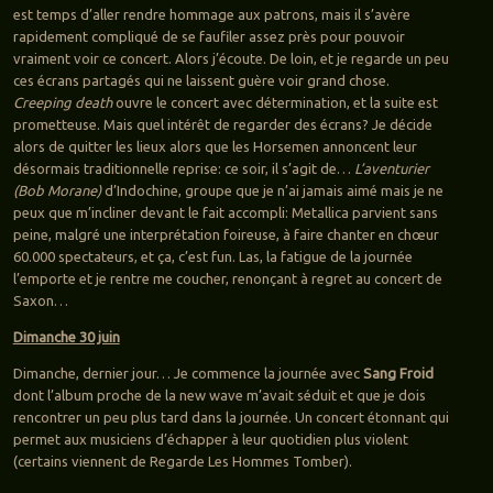
est temps d’aller rendre hommage aux patrons, mais il s’avère
rapidement compliqué de se faufiler assez près pour pouvoir
vraiment voir ce concert. Alors j’écoute. De loin, et je regarde un peu
ces écrans partagés qui ne laissent guère voir grand chose.
Creeping death
ouvre le concert avec détermination, et la suite est
prometteuse. Mais quel intérêt de regarder des écrans? Je décide
alors de quitter les lieux alors que les Horsemen annoncent leur
désormais traditionnelle reprise: ce soir, il s’agit de…
L’aventurier
(Bob Morane)
d’Indochine, groupe que je n’ai jamais aimé mais je ne
peux que m’incliner devant le fait accompli: Metallica parvient sans
peine, malgré une interprétation foireuse, à faire chanter en chœur
60.000 spectateurs, et ça, c’est fun. Las, la fatigue de la journée
l’emporte et je rentre me coucher, renonçant à regret au concert de
Saxon…
Dimanche 30 juin
Dimanche, dernier jour… Je commence la journée avec
Sang Froid
dont l’album proche de la new wave m’avait séduit et que je dois
rencontrer un peu plus tard dans la journée. Un concert étonnant qui
permet aux musiciens d’échapper à leur quotidien plus violent
(certains viennent de Regarde Les Hommes Tomber).