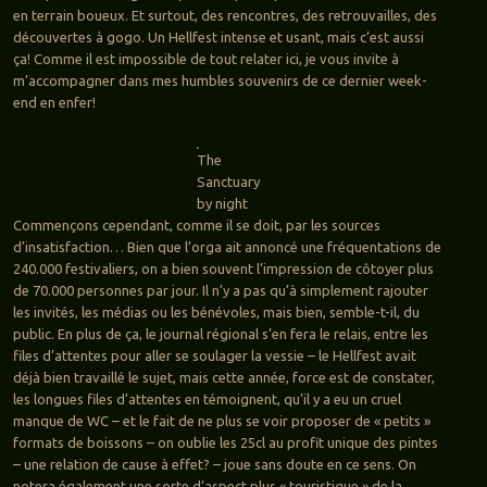
en terrain boueux. Et surtout, des rencontres, des retrouvailles, des
découvertes à gogo. Un Hellfest intense et usant, mais c’est aussi
ça! Comme il est impossible de tout relater ici, je vous invite à
m’accompagner dans mes humbles souvenirs de ce dernier week-
end en enfer!
The
Sanctuary
by night
Commençons cependant, comme il se doit, par les sources
d’insatisfaction… Bien que l’orga ait annoncé une fréquentations de
240.000 festivaliers, on a bien souvent l’impression de côtoyer plus
de 70.000 personnes par jour. Il n’y a pas qu’à simplement rajouter
les invités, les médias ou les bénévoles, mais bien, semble-t-il, du
public. En plus de ça, le journal régional s’en fera le relais, entre les
files d’attentes pour aller se soulager la vessie – le Hellfest avait
déjà bien travaillé le sujet, mais cette année, force est de constater,
les longues files d’attentes en témoignent, qu’il y a eu un cruel
manque de WC – et le fait de ne plus se voir proposer de « petits »
formats de boissons – on oublie les 25cl au profit unique des pintes
– une relation de cause à effet? – joue sans doute en ce sens. On
notera également une sorte d’aspect plus « touristique » de la