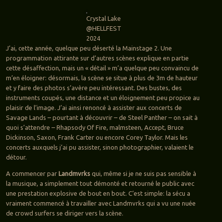
Crystal Lake
@HELLFEST
2024
J’ai, cette année, quelque peu déserté la Mainstage 2. Une
programmation attirante sur d’autres scènes explique en partie
cette désaffection, mais un « détail » m’a quelque peu convaincu de
m’en éloigner: désormais, la scène se situe à plus de 3m de hauteur
et y faire des photos s’avère peu intéressant. Des bustes, des
instruments coupés, une distance et un éloignement peu propice au
plaisir de l’image. J’ai ainsi renoncé à assister aux concerts de
Savage Lands – pourtant à découvrir – de Steel Panther – on sait à
quoi s’attendre – Rhapsody Of Fire, malmsteen, Accept, Bruce
Dickinson, Saxon, Frank Carter ou encore Corey Taylor. Mais les
concerts auxquels j’ai pu assister, sinon photographier, valaient le
détour.
A commencer par
Landmvrks
qui, même si je ne suis pas sensible à
la musique, a simplement tout démonté et retourné le public avec
une prestation explosive de bout en bout. C’est simple: la sécu a
vraiment commencé à travailler avec Landmvrks qui a vu une nuée
de crowd surfers se diriger vers la scène.