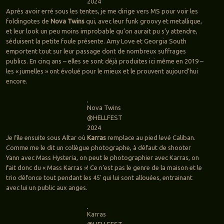
2024
Après avoir erré sous les tentes, je me dirige vers MS pour voir les
foldingotes de
Nova Twins
qui, avec leur funk groovy et metallique,
et leur look un peu moins improbable qu’on aurait pu s’y attendre,
séduisent la petite foule présente. Amy Love et Georgia South
emportent tout sur leur passage dont de nombreux suffrages
publics. En cinq ans – elles se sont déjà produites ici même en 2019 –
les « jumelles » ont évolué pour le mieux et le prouvent aujourd’hui
encore.
Nova Twins
@HELLFEST
2024
Je file ensuite sous Altar où
Karras
remplace au pied levé Caliban.
Comme me le dit un collègue photographe, à défaut de shooter
Yann avec Mass Hysteria, on peut le photographier avec Karras, on
fait donc du « Mass Karras »! Ce n’est pas le genre de la maison et le
trio défonce tout pendant les 45′ qui lui sont allouées, entrainant
avec lui un public aux anges.
Karras
@HELLFEST