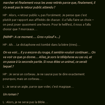
marcher et finalement vous les avez retirés parce que, finalement, il
n’y avait pas le retour public attendu ?
HP : Alors, « retour public », pas forcément. Je pense que c’est
plutôt par rapport aux affinités de chacun : il a fallu faire un choix –
on peut jouer quasiment une heure. Pour le hellfest, il nous a fallu
choisir que 7 morceaux…
(NdMP : A ce moment…. Gros « plouf »…)
HP : Ah… Le dictaphone est tombé dans la bière (rires)…
On va voir… Il y a encore du rouge, il semble vouloir continuer… On
va voir ce que ça donne… Allez, je sors le téléphone au cas où, et
on passe à la seconde partie. Si vous étiez un animal, ce serait
lequel ?
HP : Je serai un corbeau. Je ne saurai pas te dire exactement
pourquoi, mais un corbeau…
L : Je serai un aigle, parce que voler, c’est magique…
Un roman ?
L : Alors, je ne serai pas la Bible…