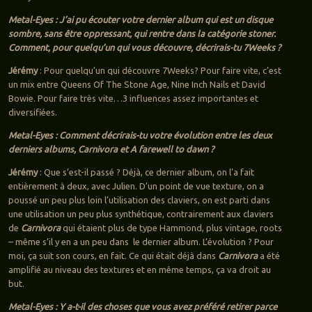
Metal-Eyes : J’ai pu écouter votre dernier album qui est un disque
sombre, sans être oppressant, qui rentre dans la catégorie stoner.
Comment, pour quelqu’un qui vous découvre, décrirais-tu 7Weeks ?
Jérémy
: Pour quelqu’un qui découvre 7Weeks? Pour faire vite, c’est
un mix entre Queens Of The Stone Age, Nine Inch Nails et David
Bowie. Pour faire très vite…3 influences assez importantes et
diversifiées.
Metal-Eyes : Comment décrirais-tu votre évolution entre les deux
derniers albums, Carnivora et A farewell to dawn ?
Jérémy
: Que s’est-il passé ? Déjà, ce dernier album, on l’a fait
entièrement à deux, avec Julien. D’un point de vue texture, on a
poussé un peu plus loin l’utilisation des claviers, on est parti dans
une utilisation un peu plus synthétique, contrairement aux claviers
de
Carnivora
qui étaient plus de type Hammond, plus vintage, roots
– même s’il y en a un peu dans le dernier album. L’évolution ? Pour
moi, ça suit son cours, en fait. Ce qui était déjà dans
Carnivora
a été
amplifié au niveau des textures et en même temps, ça va droit au
but.
Metal-Eyes : Y a-t-il des choses que vous avez préféré retirer parce