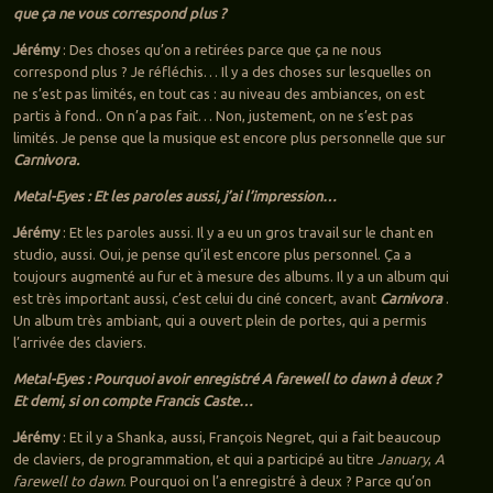
que ça ne vous correspond plus ?
Jérémy
: Des choses qu’on a retirées parce que ça ne nous
correspond plus ? Je réfléchis… Il y a des choses sur lesquelles on
ne s’est pas limités, en tout cas : au niveau des ambiances, on est
partis à fond.. On n’a pas fait… Non, justement, on ne s’est pas
limités. Je pense que la musique est encore plus personnelle que sur
Carnivora.
Metal-Eyes : Et les paroles aussi, j’ai l’impression…
Jérémy
: Et les paroles aussi. Il y a eu un gros travail sur le chant en
studio, aussi. Oui, je pense qu’il est encore plus personnel. Ça a
toujours augmenté au fur et à mesure des albums. Il y a un album qui
est très important aussi, c’est celui du ciné concert, avant
Carnivora
.
Un album très ambiant, qui a ouvert plein de portes, qui a permis
l’arrivée des claviers.
Metal-Eyes : Pourquoi avoir enregistré A farewell to dawn à deux ?
Et demi, si on compte Francis Caste…
Jérémy
: Et il y a Shanka, aussi, François Negret, qui a fait beaucoup
de claviers, de programmation, et qui a participé au titre
January
,
A
farewell to dawn
. Pourquoi on l’a enregistré à deux ? Parce qu’on