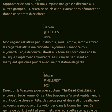
rapprocher de son public mais impose une grosse distance aux
autres groupes… Darken ne se laisse pour autant pas démonter et
donne un set thrash et direct.
Darken
@HELLFEST
2024
Mon regard est attiré par un duo qui, sous Temple, semble attirer
les regard et attise ma curiosité. La journée s’annonce folk
aujourd’hui et je découvre
Eihwar
aux tonalités nordiques et à la
musique simplement envoutante. Les Français séduisent et
marquent quelques points avec une prestation élégante.
Eihwar
@HELLFEST
2024
Direction la Warzone pour aller soutenir
The Dead Krazukies
, là
encore en belle forme. On sent les basques à l’aise et visiblement ils
n’ont qu’une chose en tête: des circle pits et des wall of death, jeux
auxquels le public se prête volontier dans la bonne humeur. Ce
genre de punk là est fait pour mettre le feu à cette scène, et le pari