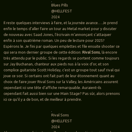
Blues Pills
@HELLFEST
2024
Il reste quelques interviews à faire, et la journée avance… Je prend
enfin le temps d’aller faire un tour au Metal market pour y discuter
de nouveau avec Saad Jones, l’écrivain m’annonçant s’attaquer
enfin à son quatrième roman. Un peu de lecture pour 2025?
Espérons le. Je fini par quelques emplettes et file ensuite shooter ce
qui sera mon dernier groupe de cette édition:
Rival Sons
, là encore
très attendu par le public. Si les regards se portent comme toujours
sur Jay Buchanan, chanteur aux pieds nus à la voix d’or, et son
complice guitariste Scott Holiday, c’est un groupe tout sauf rival qui
joue ce soir. Si certains ont fait part de leur étonnement quant au
choix de faire jouer Rival Sons sur la Valley, les Américains assurent
cependant ici une tête d’affiche remarquable. Auraient-ils
cependant fait aussi bien sur une Main Stage? Pas sûr, alors prenons
ici ce qu’il y a de bon, et de meilleur à prendre.
Rival Sons
@HELLFEST
2024