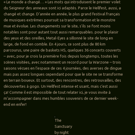
« Le monde a changé… » Les mots qui introduisent le premier volet
du Seigneur des anneaux sont ici adaptés. Parce le Hellfest, aussi, a
changé et change. D’année en année, le plus grand festival français
de musiques extrêmes poursuit sa transformation et le monstre
mue et évolue. Les changements sur le site, s’ils se font moins
notables sont pour autant tout aussi remarquables. pour le plaisir
des yeux et des oreilles, Metal-Eyes a sillonné le site de long en
large, de fond en comble. En 4 jours, ce sont plus de 80 km
parcourus, une paire de baskets HS, quelques 36 concerts couverts
– avec, pour je crois la première fois depuis longtemps, toutes les
scènes visitées, avec notamment un record pour la Warzone – trois
saisons vécues en l’espace de ces 4 journées, des averses de dingue
mais pas assez longues cependant pour que le site ne se transforme
en terrain boueux. Et surtout, des rencontres, des retrouvailles, des
découvertes à gogo. Un Hellfest intense et usant, mais c’est aussi
ça! Comme il est impossible de tout relater ici, je vous invite à
m’accompagner dans mes humbles souvenirs de ce dernier week-
end en enfer!
The
Sanctuary
by night