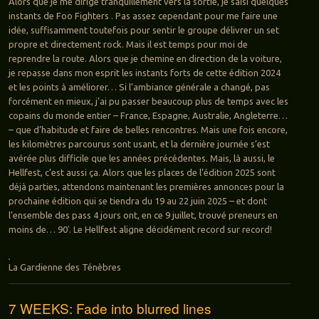
Alors que je me dirige tranquillement vers la sortie, je saisi quelques
instants de Foo Fighters . Pas assez cependant pour me faire une
idée, suffisamment toutefois pour sentir le groupe délivrer un set
propre et directement rock. Mais il est temps pour moi de
reprendre la route. Alors que je chemine en direction de la voiture,
je repasse dans mon esprit les instants forts de cette édition 2024
et les points à améliorer… Si l’ambiance générale a changé, pas
forcément en mieux, j’ai pu passer beaucoup plus de temps avec les
copains du monde entier – France, Espagne, Australie, Angleterre…
– que d’habitude et faire de belles rencontres. Mais une fois encore,
les kilomètres parcourus sont usant, et la dernière journée s’est
avérée plus difficile que les années précédentes. Mais, là aussi, le
Hellfest, c’est aussi ça. Alors que les places de l’édition 2025 sont
déjà parties, attendons maintenant les premières annonces pour la
prochaine édition qui se tiendra du 19 au 22 juin 2025 – et dont
l’ensemble des pass 4 jours ont, en ce 9 juillet, trouvé preneurs en
moins de… 90′. Le Hellfest aligne décidément record sur record!
La Gardienne des Ténèbres
7 WEEKS: Fade into blurred lines