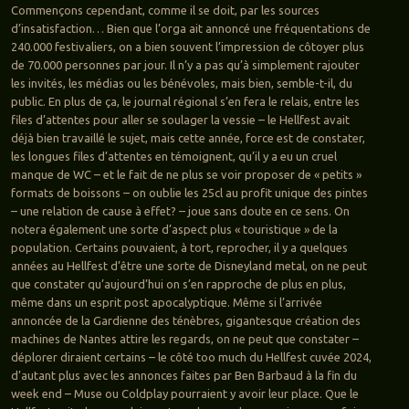
Commençons cependant, comme il se doit, par les sources
d’insatisfaction… Bien que l’orga ait annoncé une fréquentations de
240.000 festivaliers, on a bien souvent l’impression de côtoyer plus
de 70.000 personnes par jour. Il n’y a pas qu’à simplement rajouter
les invités, les médias ou les bénévoles, mais bien, semble-t-il, du
public. En plus de ça, le journal régional s’en fera le relais, entre les
files d’attentes pour aller se soulager la vessie – le Hellfest avait
déjà bien travaillé le sujet, mais cette année, force est de constater,
les longues files d’attentes en témoignent, qu’il y a eu un cruel
manque de WC – et le fait de ne plus se voir proposer de « petits »
formats de boissons – on oublie les 25cl au profit unique des pintes
– une relation de cause à effet? – joue sans doute en ce sens. On
notera également une sorte d’aspect plus « touristique » de la
population. Certains pouvaient, à tort, reprocher, il y a quelques
années au Hellfest d’être une sorte de Disneyland metal, on ne peut
que constater qu’aujourd’hui on s’en rapproche de plus en plus,
même dans un esprit post apocalyptique. Même si l’arrivée
annoncée de la Gardienne des ténèbres, gigantesque création des
machines de Nantes attire les regards, on ne peut que constater –
déplorer diraient certains – le côté too much du Hellfest cuvée 2024,
d’autant plus avec les annonces faites par Ben Barbaud à la fin du
week end – Muse ou Coldplay pourraient y avoir leur place. Que le