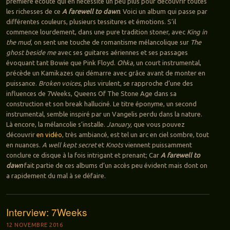
première écoute qui en nécessite un peu plus pour découvrir toutes
les richesses de ce
A farewell to dawn
. Voici un album qui passe par
différentes couleurs, plusieurs tessitures et émotions. S’il
commence lourdement, dans une pure tradition stoner, avec
King in
the mud
, on sent une touche de romantisme mélancolique sur
The
ghost beside me
avec ses guitares aériennes et ses passages
évoquant tant Bowie que Pink Floyd.
Ohka,
un court instrumental,
précède un Kamikazes qui démarre avec grâce avant de monter en
puissance.
Broken voices
, plus virulent, se rapproche d’une des
influences de 7Weeks, Queens Of The Stone Age dans sa
construction et son break halluciné. Le titre éponyme, un second
instrumental, semble inspiré par un Vangelis perdu dans la nature.
Là encore, la mélancolie s’installe.
January,
que vous pouvez
découvrir
en vidéo
, très ambiancé, est tel un arc en ciel sombre, tout
en nuances.
A well kept secret
et
Knots
viennent puissamment
conclure ce disque à la fois intrigant et prenant; Car
A farewell to
dawn
fait partie de ces albums d’un accès peu évident mais dont on
a rapidement du mal à se défaire.
Interview: 7Weeks
12 NOVEMBRE 2016