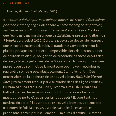
28 OCTOBRE 2023
France, stoner (
F2M planet, 2023
)
«
La route a été longue et semée de doutes, de ceux qui font même
penser à jeter l’éponge »
ou encore
« Cette montagne d’épreuves,
les Limougeauds l’ont vraisemblablement surmontée »
. C’est ce
que j’écrivais dans ma chronique de
Sisyphus
, le précédent album de
7 Weeks
paru début 2020. Qui alors pouvait se douter de l’épreuve
que le monde entier allait subir, la pandémie Covid enfermant la
planète presque tout entière… Impossible alors de promouvoir et
de soutenir ce disque, obligation de reprendre sa tâche depuis rien
du tout, à limage justement de ce Sisyphe condamné à pousser une
pierre jusqu’au sommet de la montagne pour la voir retomber et
reprendre son ouvrage, inlassablement, éternellement… Que
penser alors de la pochette de ce nouvel album,
Fade into blurred
lines
(littéralement traduit par « se fondre dans des lignes floues »),
illustrée par une statue de Don Quichotte à cheval? Le héros se
battant contre des moulins à vent, doit-on comprendre ici un
message de perte d’espoir des Limougeauds? Et pourtant, ils en
mettent du cœur à l’ouvrage, et ce nouvel album nous en apporte
une nouvelle fois la preuve. 7Weeks sait aller à l’essentiel en
proposant 9 titres pour seulement 35 minutes d’écoute. Le temps