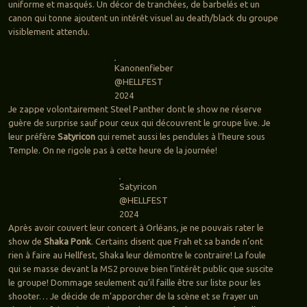
uniforme et masqués. Un décor de tranchées, de barbelés et un
canon qui tonne ajoutent un intérêt visuel au death/black du groupe
visiblement attendu.
Kanonenfieber
@HELLFEST
2024
Je zappe volontairement Steel Panther dont le show ne réserve
guère de surprise sauf pour ceux qui découvrent le groupe live. Je
leur préfère
Satyricon
qui remet aussi les pendules à l’heure sous
Temple. On ne rigole pas à cette heure de la journée!
Satyricon
@HELLFEST
2024
Après avoir couvert leur concert à Orléans, je ne pouvais rater le
show de
Shaka Ponk
. Certains disent que Frah et sa bande n’ont
rien à faire au Hellfest, Shaka leur démontre le contraire! La foule
qui se masse devant la MS2 prouve bien l’intérêt public que suscite
le groupe! Dommage seulement qu’il faille être sur liste pour les
shooter… Je décide de m’apporcher de la scène et se frayer un