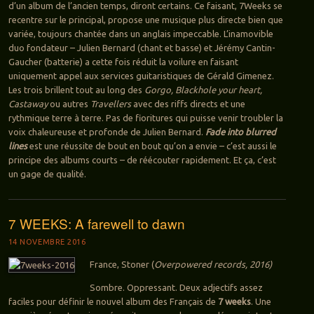
d’un album de l’ancien temps, diront certains. Ce faisant, 7Weeks se
recentre sur le principal, propose une musique plus directe bien que
variée, toujours chantée dans un anglais impeccable. L’inamovible
duo fondateur – Julien Bernard (chant et basse) et Jérémy Cantin-
Gaucher (batterie) a cette fois réduit la voilure en faisant
uniquement appel aux services guitaristiques de Gérald Gimenez.
Les trois brillent tout au long des
Gorgo, Blackhole your heart,
Castaway
ou autres
Travellers
avec des riffs directs et une
rythmique terre à terre. Pas de fioritures qui puisse venir troubler la
voix chaleureuse et profonde de Julien Bernard.
Fade into blurred
lines
est une réussite de bout en bout qu’on a envie – c’est aussi le
principe des albums courts – de réécouter rapidement. Et ça, c’est
un gage de qualité.
7 WEEKS: A farewell to dawn
14 NOVEMBRE 2016
France, Stoner (
Overpowered records, 2016)
Sombre. Oppressant. Deux adjectifs assez
faciles pour définir le nouvel album des Français de
7 weeks
. Une