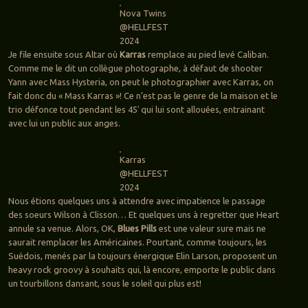
Nova Twins
@HELLFEST
2024
Je file ensuite sous Altar où
Karras
remplace au pied levé Caliban.
Comme me le dit un collègue photographe, à défaut de shooter
Yann avec Mass Hysteria, on peut le photographier avec Karras, on
fait donc du « Mass Karras »! Ce n’est pas le genre de la maison et le
trio défonce tout pendant les 45′ qui lui sont allouées, entrainant
avec lui un public aux anges.
Karras
@HELLFEST
2024
Nous étions quelques uns à attendre avec impatience le passage
des soeurs Wilson à Clisson… Et quelques uns à regretter que Heart
annule sa venue. Alors, OK,
Blues Pills
est une valeur sure mais ne
saurait remplacer les Américaines. Pourtant, comme toujours, les
Suédois, menés par la toujours énergique Elin Larson, proposent un
heavy rock groovy à souhaits qui, là encore, emporte le public dans
un tourbillons dansant, sous le soleil qui plus est!