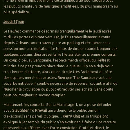
même si elle m’emballe moins cette année, a de quoi séduire tous
les publics amateurs de musiques amplifiées, du plus mainstream au
plus spécialiste .
Jeudi 27 juin
Le Hellfest commence désormais tranquillement le le jeudi après
midi. Les portes ouvrant vers 14h, je fais tranquillement la route
depuis Orléans pour trouver place au parking et récupérer sans
pression mon accréditation. Le temps de dire un rapide bonjour aux
quelques copains déjà présents, je file assister au premier concerts.
Un coup d’oeil au Sanctuaire, l’espace merch officiel du Hellfest
m’incite à ne pas prendre place dans le queue – il y en a déjà pour
trois heures d’attente, alors qu’on circule très facilement du côté
des espaces merch des artistes. Bien que The Sanctuary soit une
superbe initiative, il semble nécessaire de repenser cet antre afin de
fluidifier la circulation du public et faciliter ses achats. Sans doute
peut-on imaginer un second temple?
Maintenant, les concerts. Sur la Mainstage 1, on a pu se défouler
avec
Slaughter To Prevail
qui a démonté le public témoin
d’exactions sans pareil. Quoique…
Kerry King
et sa troupe ont
expliqué à l’ensemble du public n’en avoir rien à faire d’une retraite
et revient aux affaires avec force conviction. Brutal et direct, le