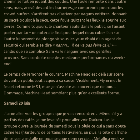
chemin se fait en jouant des coudes. Une foule remonte dans l’autre
sens, mais, arrivé devant les barrières, je comprends pourquoi: les
crowd-surfers n’arrêtent pas d’arriver par vagues entières, donnant
un sacré boulot à la sécu, cette foule quittant les lieux le sourire aux
lèvres. Comme toujours, le chanteur saute dans le public, se faisant
porter par lui – on notera le final pour lequel deux cubes l’un sur
l’autre lui servent de plongeoir sous les yeux ébahi d’un agent de
sécurité qui semble se dire «
nannn… il ne va pas faire ça?!?
» –
tandis que sa complice Sam va le narguer avec ses gentilles
provocs. Sans conteste une des meilleures performances du week-
end!
Le temps de remonter le courant, Machine Head est déjà sur scène
devant un public tout acquis à sa cause. Visiblement, Flynn met le
feu et retourne MS1, mais je n’assiste au concert que de loin…
Dommage, Machine Head semblant plus qu’en excellente forme.
Samedi 29 juin
J’aime aller voir les groupes que je vais rencontrer… Même s’il y a
parfois des ratés, je me lève tôt pour aller voir
Darken
. Las, le
groupe ouvre la journée du samedi sous la pluie ce qui a sans doute
calmé les (h)ardeurs de certains festivaliers. En plus, la tête d’affiche
de ce soir a installé un gigantesque demi cercle… Metallica veut se