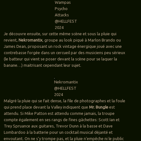
Wampas
Psycho
Attacks
@HELLFEST
2024
Je découvre ensuite, sur cette même scène et sous la pluie qui
revient,
Nekromantix
, groupe au look piqué à Marlon Brando ou
James Dean, proposant un rock vintage énergique joué avec une
contrebasse forgée dans un cercueil par des musiciens peu sérieux
(le batteur qui vient se poser devant la scène pour se laquer la
banane…) maitrisant cependant leur sujet.
Nekromantix
@HELLFEST
2024
Malgré la pluie qui se fait dense, la file de photographes et la foule
qui prend place devant la Valley indiquent que
Mr. Bungle
est
attendu. Si Mike Patton est attendu comme jamais, la troupe
compte également en ses rangs de fines gâchettes: Scott Ian et
Trey Spruance aux guitares, Trevor Dunn à la basse et Dave
Lombardoo à la batterie pour un cocktail musical déjanté et
envoutant. On ne s’y trompe pas, et la pluie n’empêche ni le public