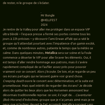
de rester, ni le groupe de s’éclater.
Mr Bungle
@HELLFEST
2024
Je rentre de la Valley pour aller me protéger dans un espace VIP
ultra blindé – l’espace presse a fermé ses portes comme tous les
jours à 22h précises – y découvrir l’ami Erwan affalé qui a raté le
groupe qu’il attendait pourtant avec l’impatience d’un gamin excité,
et, comme de nombreux autres, patiente le temps que la météo se
calme. Dans quelques minutes,
Metallica
sera sur scène et la foule
commence a déserter le VIP pour aller braver les éléments. Oui, il
est temps d’aller rendre hommage aux patrons, mais il s’avère
rapidement compliqué de se faufiler assez près pour pouvoir
vraiment voir ce concert. Alors j’écoute. De loin, et je regarde un peu
ces écrans partagés qui ne laissent guère voir grand chose.
Creeping death
ouvre le concert avec détermination, et la suite est
prometteuse. Mais quel intérêt de regarder des écrans? Je décide
alors de quitter les lieux alors que les Horsemen annoncent leur
désormais traditionnelle reprise: ce soir, il s’agit de…
L’aventurier
(Bob Morane)
d’Indochine, groupe que je n’ai jamais aimé mais je ne
peux que m’incliner devant le fait accompli: Metallica parvient sans