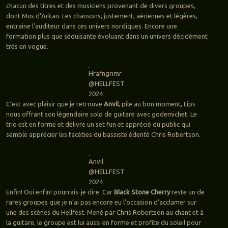
chacun des titres et des musiciens provenant de divers groupes,
dont Mus d’Arkan. Les chansons, justement, aériennes et légères,
entraine l’auditeur dans ces univers nordiques. Encore une
formation plus que séduisante évoluant dans un univers décidément
très en vogue.
Hrafngrimr
@HELLFEST
2024
C’est avec plaisir que je retrouve
Anvil
, pile au bon moment, Lips
nous offrant son légendaire solo de guitare avec godemichet. Le
trio est en forme et délivre un set fun et apprécié du public qui
semble apprécier les facéties du bassiste édenté Chris Robertson.
Anvil
@HELLFEST
2024
Enfin! Oui enfin! pourrais-je dire. Car
Black Stone Cherry
reste un de
rares groupes que je n’ai pas encore eu l’occasion d’acclamer sur
une des scènes du Hellfest. Mené par Chris Robertson au chant et à
la guitare, le groupe est lui aussi en forme et profite du soleil pour