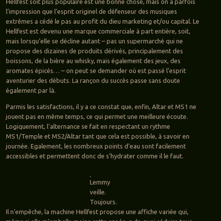
Hellfest soit plus populaire est une bonne chose, mais on a parfois
l’impression que l’esprit originel de défenseur des musiques
extrêmes a cédé le pas au profit du dieu marketing et/ou capital. Le
Hellfest est devenu une marque commerciale à part entière, soit,
mais lorsqu’elle se décline autant – pas un supermarché qui ne
propose des dizaines de produits dérivés, principalement des
boissons, de la bière au whisky, mais également des jeux, des
aromates épicés… – on peut se demander où est passé l’esprit
aventurier des débuts. La rançon du succès passe sans doute
également par là.
Parmis les satisfactions, il y a ce constat que, enfin, Altar et MS1 ne
jouent pas en même temps, ce qui permet une meilleure écoute.
Logiquement, l’alternance se fait en respectant un rythme
MS1/Temple et MS2/Altar tant que cela est possible, à savoir en
journée. Egalement, les nombreux points d’eau sont facilement
accessibles et permettent donc de s’hydrater comme il le faut.
Lemmy
veille.
Toujours.
Il n’empêche, la machine Hellfest propose une affiche variée qui,