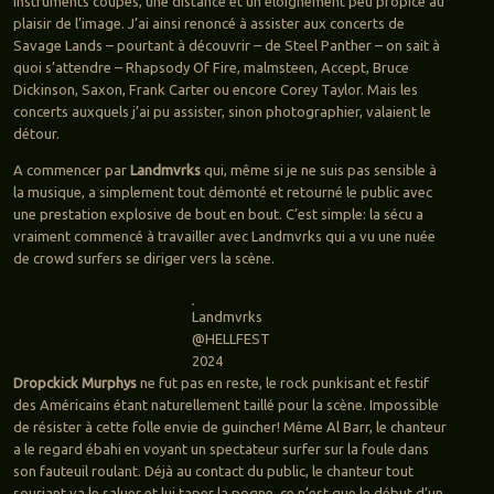
instruments coupés, une distance et un éloignement peu propice au
plaisir de l’image. J’ai ainsi renoncé à assister aux concerts de
Savage Lands – pourtant à découvrir – de Steel Panther – on sait à
quoi s’attendre – Rhapsody Of Fire, malmsteen, Accept, Bruce
Dickinson, Saxon, Frank Carter ou encore Corey Taylor. Mais les
concerts auxquels j’ai pu assister, sinon photographier, valaient le
détour.
A commencer par
Landmvrks
qui, même si je ne suis pas sensible à
la musique, a simplement tout démonté et retourné le public avec
une prestation explosive de bout en bout. C’est simple: la sécu a
vraiment commencé à travailler avec Landmvrks qui a vu une nuée
de crowd surfers se diriger vers la scène.
Landmvrks
@HELLFEST
2024
Dropckick Murphys
ne fut pas en reste, le rock punkisant et festif
des Américains étant naturellement taillé pour la scène. Impossible
de résister à cette folle envie de guincher! Même Al Barr, le chanteur
a le regard ébahi en voyant un spectateur surfer sur la foule dans
son fauteuil roulant. Déjà au contact du public, le chanteur tout
souriant va le saluer et lui taper la pogne. ce n’est que le début d’un