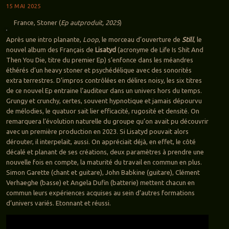
15 MAI 2025
France, Stoner (
Ep autproduit, 2025
)
Après une intro planante,
Loop
, le morceau d’ouverture de
Still
, le
nouvel album des Français de
Lisatyd
(acronyme de Life Is Shit And
Then You Die, titre du premier Ep) s’enfonce dans les méandres
éthérés d’un heavy stoner et psychédélique avec des sonorités
extra terrestres. D’impros contrôlées en délires noisy, les six titres
de ce nouvel Ep entraine l’auditeur dans un univers hors du temps.
Grungy et crunchy, certes, souvent hypnotique et jamais dépourvu
de mélodies, le quatuor sait lier efficacité, rugosité et densité. On
remarquera l’évolution naturelle du groupe qu’on avait pu découvrir
avec un première production en 2023. Si Lisatyd pouvait alors
dérouter, il interpelait, aussi. On appréciait déjà, en effet, le côté
décalé et planant de ses créations, deux paramètres à prendre une
nouvelle fois en compte, la maturité du travail en commun en plus.
Simon Garette (chant et guitare), John Babkine (guitare), Clément
Verhaeghe (basse) et Angela Dufin (batterie) mettent chacun en
commun leurs expériences acquises au sein d’autres formations
d’univers variés. Etonnant et réussi.