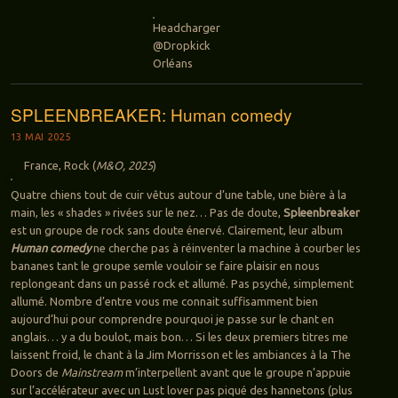
Headcharger
@Dropkick
Orléans
SPLEENBREAKER: Human comedy
13 MAI 2025
France, Rock (
M&O, 2025
)
Quatre chiens tout de cuir vêtus autour d’une table, une bière à la
main, les « shades » rivées sur le nez… Pas de doute,
Spleenbreaker
est un groupe de rock sans doute énervé. Clairement, leur album
Human comedy
ne cherche pas à réinventer la machine à courber les
bananes tant le groupe semle vouloir se faire plaisir en nous
replongeant dans un passé rock et allumé. Pas psyché, simplement
allumé. Nombre d’entre vous me connait suffisamment bien
aujourd’hui pour comprendre pourquoi je passe sur le chant en
anglais… y a du boulot, mais bon… Si les deux premiers titres me
laissent froid, le chant à la Jim Morrisson et les ambiances à la The
Doors de
Mainstream
m’interpellent avant que le groupe n’appuie
sur l’accélérateur avec un Lust lover pas piqué des hannetons (plus