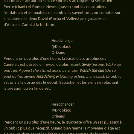
les choses – autant on sent ce soir les 5 au taquet. Si Sébastien
Pierre (chant) et Romain Neveu (basse) sont les deux piliers
fondateurs et immuables du combo, ils savent pouvoir compter sur
le soutien des deux David (Rocha et Valléeà aux guitares et
d’Antoine Cadot à la batterie.
Headcharger
@Dropkick
Orléans
Pendant un peu plus d’une heure, la vaste discographie des
Caennais est passée en revue, du plus récent
Sway
(
Insane, Wake up
and run, Against the storm
) aux plus ancien
Watch the sun
(
Up to
you
) ou l’éponyme
Headcharger
(
Falling asleep in masses
). Le public
est pris à la gorge dès le début, Sébastien et les siens ne relâchant
la pression qu’en fin de set.
Headcharger
@Dropkick
Orléans
Pendant un peu plus d’une heure, le quintette offre un set puissant à
un public plus que réceptif. Quand bien même la moyenne d’âge est
élevée, ce dernier est le véritable sixième homme de la soirée,