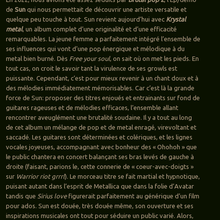
de
Sun
qui nous permettait de découvrir une artiste versatile et
quelque peu touche à tout. Sun revient aujourd’hui avec
Krystal
metal
, un album complet d’une originalité et d’une efficacité
remarquables. La jeune femme a parfaitement intégré l’ensemble de
ses influences qui vont d’une pop énergique et mélodique à du
metal bien burné. Dès
Free your soul
, on sait où on met les pieds. En
tout cas, on croit le savoir tant la virulence de ses growls est
puissante. Cependant, c’est pour mieux revenir à un chant doux et à
des mélodies immédiatement mémorisables. Car c’est là la grande
force de Sun: proposer des titres enjoués et entrainants sur fond de
guitares rageuses et de mélodies efficaces, l’ensemble allant
rencontrer aveuglément une brutalité soudaine. Il y a tout au long
de cet album un mélange de pop et de metal enragé, virevoltant et
saccadé. Les guitares sont déterminées et colériques, et les lignes
vocales joyeuses, accompagnant avec bonheur des « Ohohoh » que
le public chantera en concert balançant ses bras levés de gauche à
droite (faisant, parions le, cette connerie de « coeur-avec-doigts »
sur
Warrior riot grrrl
). Le morceau titre se fait martial et hypnotique,
puisant autant dans l’esprit de Metallica que dans la folie d’Avatar
tandis que
Sirius love
figurerait parfaitement au générique d’un film
pour ados. Sun est douée, très douée même, son ouverture et ses
inspirations musicales ont tout pour séduire un public varié. Alors,