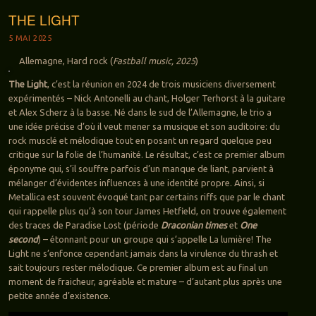
THE LIGHT
5 MAI 2025
Allemagne, Hard rock (
Fastball music, 2025
)
The Light
, c’est la réunion en 2024 de trois musiciens diversement
expérimentés – Nick Antonelli au chant, Holger Terhorst à la guitare
et Alex Scherz à la basse. Né dans le sud de l’Allemagne, le trio a
une idée précise d’où il veut mener sa musique et son auditoire: du
rock musclé et mélodique tout en posant un regard quelque peu
critique sur la folie de l’humanité. Le résultat, c’est ce premier album
éponyme qui, s’il souffre parfois d’un manque de liant, parvient à
mélanger d’évidentes influences à une identité propre. Ainsi, si
Metallica est souvent évoqué tant par certains riffs que par le chant
qui rappelle plus qu’à son tour James Hetfield, on trouve également
des traces de Paradise Lost (période
Draconian times
et
One
second
) – étonnant pour un groupe qui s’appelle La lumière! The
Light ne s’enfonce cependant jamais dans la virulence du thrash et
sait toujours rester mélodique. Ce premier album est au final un
moment de fraicheur, agréable et mature – d’autant plus après une
petite année d’existence.